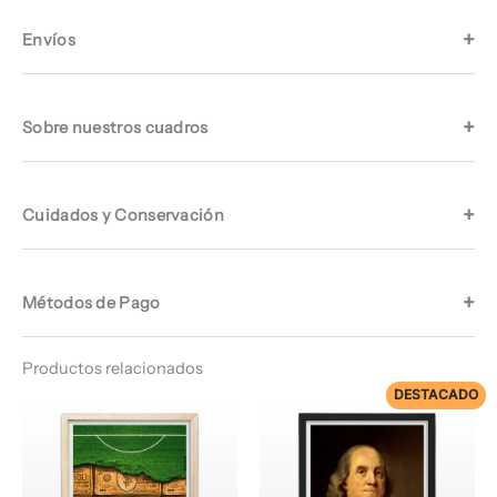
Envíos
Sobre nuestros cuadros
Cuidados y Conservación
Métodos de Pago
Productos relacionados
DESTACADO
Rango
Rango
de
de
precios:
precios:
desde
desde
$ 64.960
$ 74.960
hasta
hasta