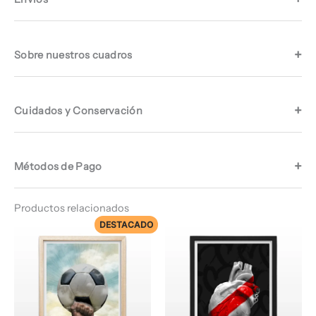
Sobre nuestros cuadros
Cuidados y Conservación
Métodos de Pago
Productos relacionados
DESTACADO
Rango
Rango
de
de
precios:
precios:
desde
desde
$ 74.960
$ 66.960
hasta
hasta
$ 77.960
$ 68.960