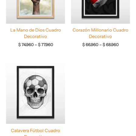
La Mano de Dios Cuadro
Corazón Millonario Cuadro
Decorativo
Decorativo
$
74.960
–
$
77.960
$
66.960
–
$
68.960
Rango
de
precios:
desde
$ 64.960
hasta
$ 67.960
Calavera Fútbol Cuadro