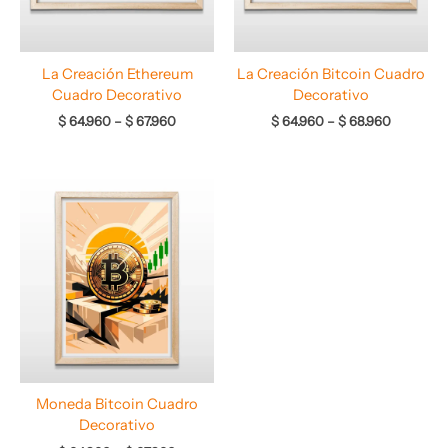
La Creación Ethereum
La Creación Bitcoin Cuadro
Cuadro Decorativo
Decorativo
$
64.960
–
$
67.960
$
64.960
–
$
68.960
Rango
de
precios:
desde
$ 64.960
hasta
$ 67.960
Moneda Bitcoin Cuadro
Decorativo