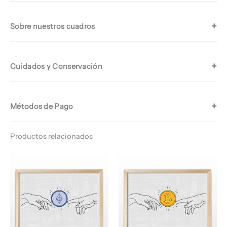
Sobre nuestros cuadros
Cuidados y Conservación
Métodos de Pago
Productos relacionados
Rango
Rango
de
de
precios:
precios:
desde
desde
$ 64.960
$ 64.960
hasta
hasta
$ 67.960
$ 68.960