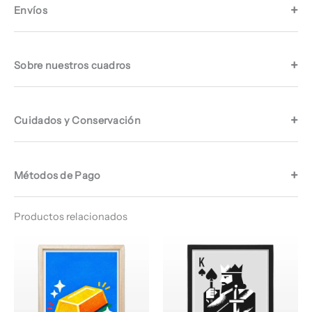
Envíos
Sobre nuestros cuadros
Cuidados y Conservación
Métodos de Pago
Productos relacionados
Rango
Rango
de
de
precios:
precios:
desde
desde
$ 64.960
$ 64.960
hasta
hasta
$ 68.960
$ 68.960