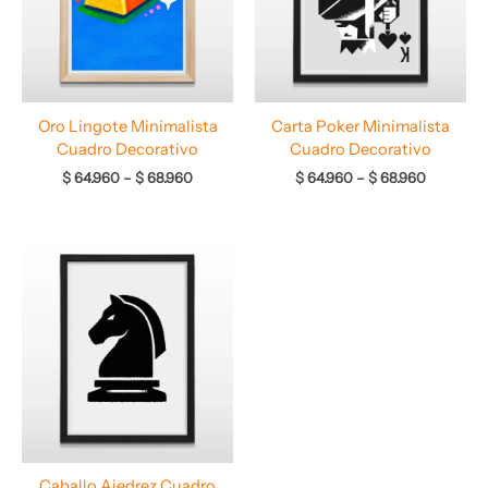
Oro Lingote Minimalista
Carta Poker Minimalista
Cuadro Decorativo
Cuadro Decorativo
$
64.960
–
$
68.960
$
64.960
–
$
68.960
Rango
de
precios:
desde
$ 64.960
hasta
$ 67.960
Caballo Ajedrez Cuadro