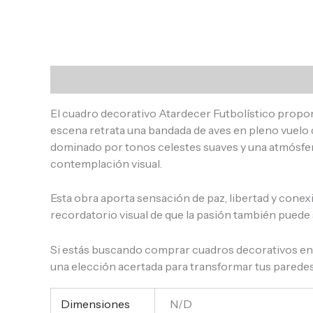
Descripción
Información adicional
Valoracione
El cuadro decorativo Atardecer Futbolístico propone
escena retrata una bandada de aves en pleno vuelo q
dominado por tonos celestes suaves y una atmósfera
contemplación visual.
Esta obra aporta sensación de paz, libertad y conex
recordatorio visual de que la pasión también puede 
Si estás buscando comprar cuadros decorativos en A
una elección acertada para transformar tus paredes 
Dimensiones
N/D