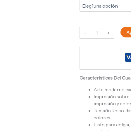
Ag
-
+
Características Del Cu
Arte moderno ex
Impresión sobre p
impresión y color
Tamaño único, di
colores.
Listo para colgar