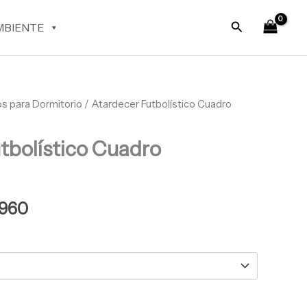
desde
Buscar
$ 64.960
MBIENTE
hasta
$ 68.960
s para Dormitorio
Rango
/ Atardecer Futbolístico Cuadro
de
tbolístico Cuadro
precios:
desde
$ 64.960
960
hasta
$ 68.960