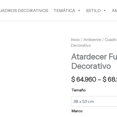
UADROS DECORATIVOS
TEMÁTICA
ESTILO
A
Atardecer
Inicio
/
Ambiente
/
Cuadro
Futbolístico
Decorativo
Cuadro
Atardecer Fu
Decorativo
cantidad
Decorativo
$
64.960
–
$
68.
Tamaño
Marco