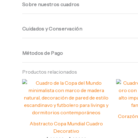
Sobre nuestros cuadros
Cuidados y Conservación
Métodos de Pago
Productos relacionados
Rango
de
precios:
desde
$ 66.960
hasta
$ 68.960
Corazón
Abstracto Copa Mundial Cuadro
Decorativo