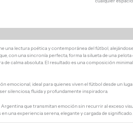
cualquier espacio
s (0)
 una lectura poética y contemporánea del fútbol, alejándose d
ue, con una sincronía perfecta, forma la silueta de una pelot
 de calma absoluta. El resultado es una composición minimalis
ión emocional, ideal para quienes viven el fútbol desde un lu
ser silenciosa, fluida y profundamente inspiradora.
rgentina que transmitan emoción sin recurrir al exceso visua
en una experiencia serena, elegante y cargada de significado.