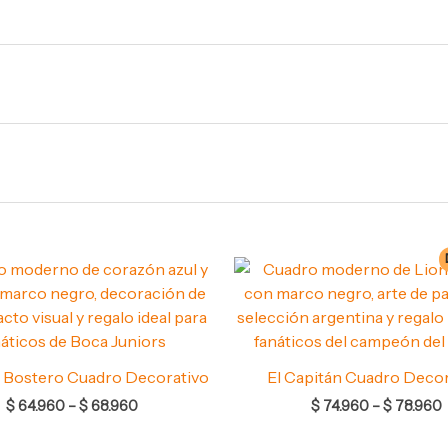
Rango
de
precios:
p
desde
$ 64.960
hasta
$ 68.960
 Bostero Cuadro Decorativo
El Capitán Cuadro Decor
$
64.960
–
$
68.960
$
74.960
–
$
78.960