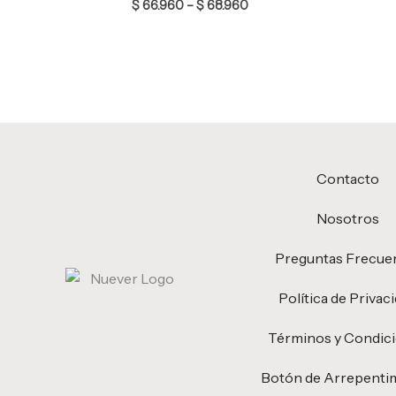
$
66.960
–
$
68.960
Contacto
Nosotros
Preguntas Frecue
Política de Privac
Términos y Condic
Botón de Arrepenti