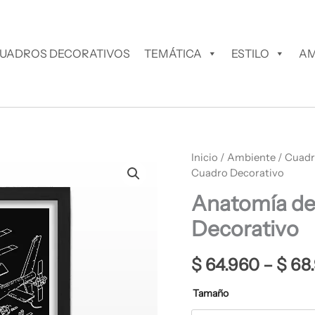
UADROS DECORATIVOS
TEMÁTICA
ESTILO
AM
Anatomía
Inicio
/
Ambiente
/
Cuadr
de
Cuadro Decorativo
un
Anatomía de
Helicóptero
Cuadro
Decorativo
Decorativo
cantidad
$
64.960
–
$
68
Tamaño