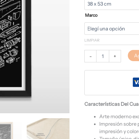
Marco
LIMPIAR
Ag
-
+
Características Del Cu
Arte moderno ex
Impresión sobre 
impresión y color
Tamaño único, di