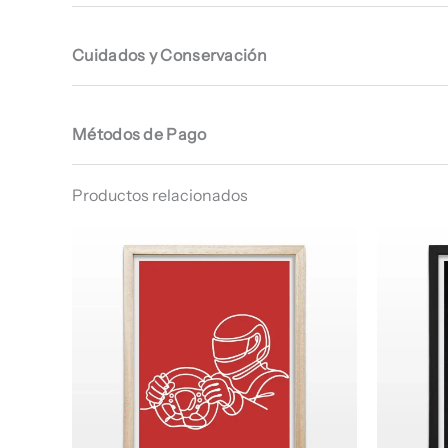
Cuidados y Conservación
Métodos de Pago
Productos relacionados
Rango
de
precios:
desde
$ 66.960
hasta
$ 68.960