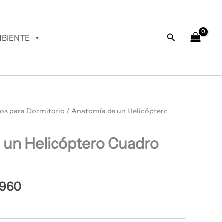
desde
$ 64.960
hasta
Buscar
BIENTE
$ 68.960
os para Dormitorio
Rango
/ Anatomía de un Helicóptero
de
 un Helicóptero Cuadro
precios:
desde
$ 64.960
.960
hasta
$ 68.960