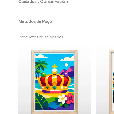
Cuidados y Conservación
Métodos de Pago
Productos relacionados
Rango
de
precios:
desde
$ 64.960
hasta
$ 68.960