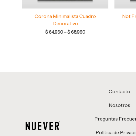
Corona Minimalista Cuadro
Not F
Decorativo
$
64.960
–
$
68.960
Contacto
Nosotros
Preguntas Frecue
Política de Privac