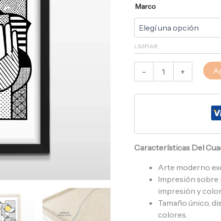
Marco
LIMPIAR
Ag
-
+
Características Del Cu
Arte moderno ex
Impresión sobre p
impresión y color
Tamaño único, di
colores.