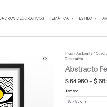
UADROS DECORATIVOS
TEMÁTICA
ESTILO
A
Abstracto
Inicio
/
Ambiente
/
Cuadro
Femme
Decorativo
Cuadro
Abstracto F
Decorativo
cantidad
$
64.960
–
$
68.
Tamaño