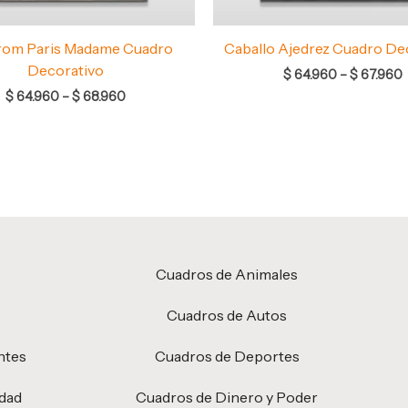
rom Paris Madame Cuadro
Caballo Ajedrez Cuadro De
Decorativo
$
64.960
–
$
67.960
$
64.960
–
$
68.960
Cuadros de Animales
Cuadros de Autos
ntes
Cuadros de Deportes
idad
Cuadros de Dinero y Poder